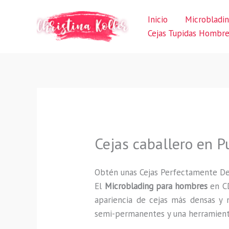
Ir
Inicio
Microbladi
al
Cejas Tupidas Hombr
contenido
Cejas caballero en 
Obtén unas Cejas Perfectamente D
El
Microblading para hombres
en CD
apariencia de cejas más densas y n
semi-permanentes y una herramienta 