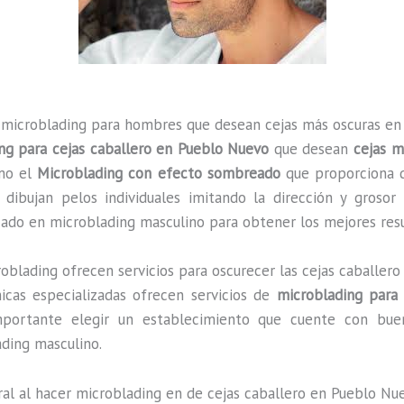
e microblading para hombres que desean cejas más oscuras en
ng para cejas caballero en Pueblo Nuevo
que desean
cejas m
omo el
Microblading con efecto sombreado
que proporciona de
 dibujan pelos individuales imitando la dirección y grosor 
izado en microblading masculino para obtener los mejores res
roblading ofrecen servicios para oscurecer las cejas caballer
nicas especializadas ofrecen servicios de
microblading para
 importante elegir un establecimiento que cuente con b
ading masculino.
ral al hacer microblading en de cejas caballero en Pueblo Nu