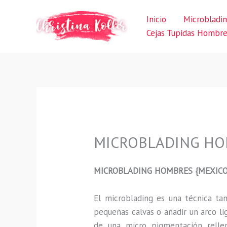
Ir
Inicio
Microbladi
al
Cejas Tupidas Hombr
contenido
MICROBLADING HOM
MICROBLADING HOMBRES {MEXICO
El microblading
es una técnica t
pequeñas calvas o añadir un arco li
de una micro pigmentación rellen