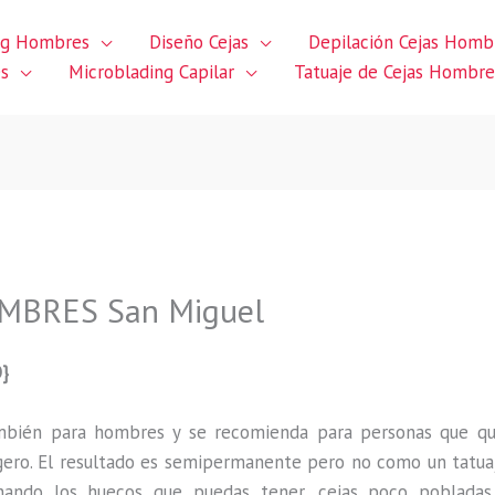
ng Hombres
Diseño Cejas
Depilación Cejas Homb
es
Microblading Capilar
Tatuaje de Cejas Hombre
BRES San Miguel
}
ambién para hombres y se recomienda para personas que q
gero
.
El resultado es semipermanente pero no como un tatua
ando los huecos que puedas tener, cejas poco pobladas,