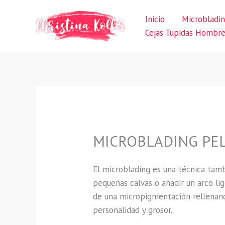
Ir
Inicio
Microbladi
al
Cejas Tupidas Hombr
contenido
MICROBLADING PELO
El microblading es una técnica tamb
pequeñas calvas o añadir un arco l
de una micropigmentación rellenand
personalidad y grosor.