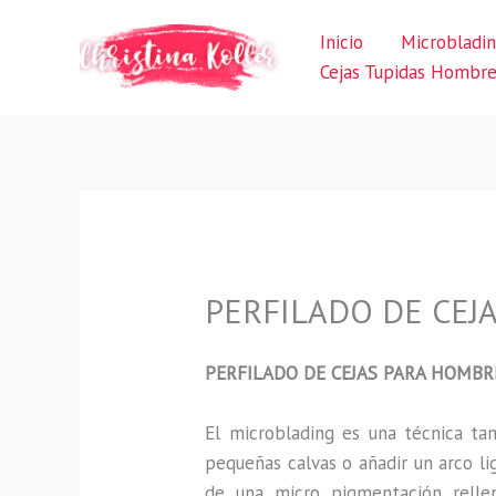
Ir
Inicio
Microbladi
al
Cejas Tupidas Hombr
contenido
PERFILADO DE CEJA
PERFILADO DE CEJAS PARA HOMBR
El microblading
es una técnica t
pequeñas calvas o añadir un arco li
de una micro pigmentación rellen