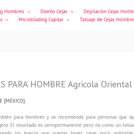
ng Hombres
Diseño Cejas
Depilación Cejas Homb
es
Microblading Capilar
Tatuaje de Cejas Hombre
S PARA HOMBRE Agricola Oriental
E {MEXICO}
ambién para hombres y se recomienda para personas que q
gero
.
El resultado es semipermanente pero no como un tatua
ando los huecos que puedas tener, cejas poco pobladas,