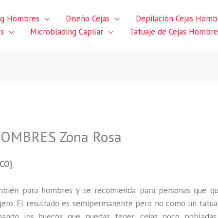
ng Hombres
Diseño Cejas
Depilación Cejas Homb
es
Microblading Capilar
Tatuaje de Cejas Hombre
HOMBRES Zona Rosa
CO}
ambién para hombres y se recomienda para personas que q
gero
.
El resultado es semipermanente pero no como un tatua
ando los huecos que puedas tener, cejas poco pobladas,