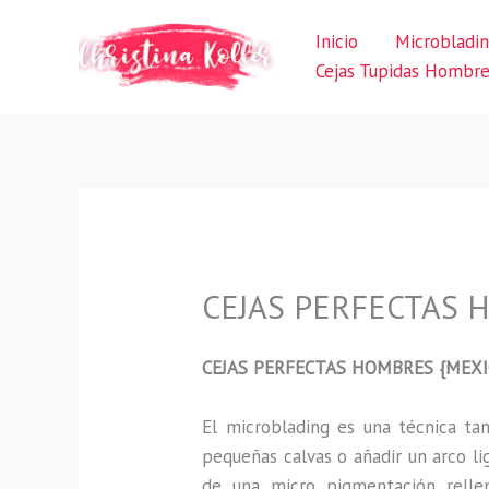
Ir
Inicio
Microbladi
al
Cejas Tupidas Hombr
contenido
CEJAS PERFECTAS 
CEJAS PERFECTAS HOMBRES {MEXI
El microblading
es una técnica t
pequeñas calvas o añadir un arco li
de una micro pigmentación rellen