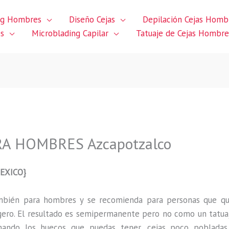
ng Hombres
Diseño Cejas
Depilación Cejas Homb
es
Microblading Capilar
Tatuaje de Cejas Hombre
A HOMBRES Azcapotzalco
EXICO}
ambién para hombres y se recomienda para personas que q
gero
.
El resultado es semipermanente pero no como un tatua
ando los huecos que puedas tener, cejas poco pobladas,