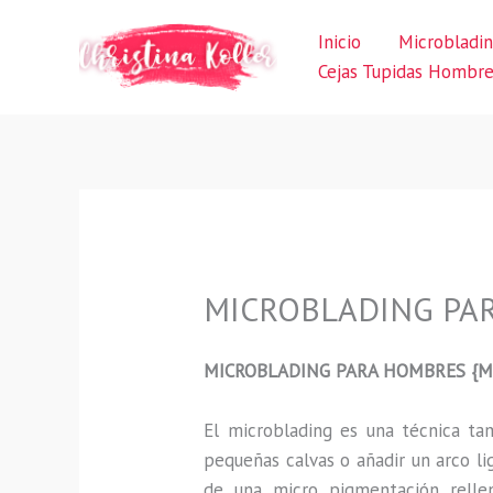
Ir
Inicio
Microbladi
al
Cejas Tupidas Hombr
contenido
MICROBLADING PAR
MICROBLADING PARA HOMBRES {M
El microblading
es una técnica t
pequeñas calvas o añadir un arco li
de una micro pigmentación rellen