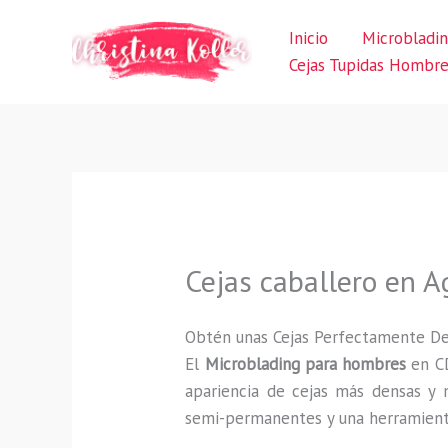
Ir
Inicio
Microbladi
al
Cejas Tupidas Hombr
contenido
Cejas caballero en A
Obtén unas Cejas Perfectamente D
El
Microblading para hombres
en CD
apariencia de cejas más densas y n
semi-permanentes y una herramienta 