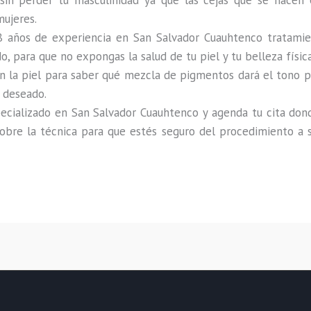
sin perder tu masculinidad ya que las cejas que se hacen 
mujeres.
8 años de experiencia en San Salvador Cuauhtenco tratamien
, para que no expongas la salud de tu piel y tu belleza físic
 la piel para saber qué mezcla de pigmentos dará el tono pe
o deseado.
cializado en San Salvador Cuauhtenco y agenda tu cita donde 
sobre la técnica para que estés seguro del procedimiento a s