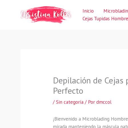
Ir
Inicio
Microbladi
al
Cejas Tupidas Hombr
contenido
Depilación de Cejas
Perfecto
/
Sin categoría
/ Por
dmccol
¡Bienvenido a Microblading Hombre
mirada manteniendo la máscula nat