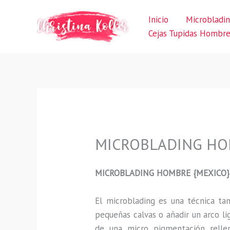
Ir
Inicio
Microbladi
al
Cejas Tupidas Hombr
contenido
MICROBLADING HOM
MICROBLADING HOMBRE {MEXICO}
El microblading
es una técnica t
pequeñas calvas o añadir un arco li
de una micro pigmentación rellen