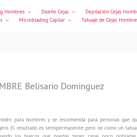
ng Hombres
Diseño Cejas
Depilación Cejas Homb
es
Microblading Capilar
Tatuaje de Cejas Hombre
BRE Belisario Dominguez
ambién para hombres y se recomienda para personas que q
gero
.
El resultado es semipermanente pero no como un tatua
ando los huecos que puedas tener, cejas poco pobladas,