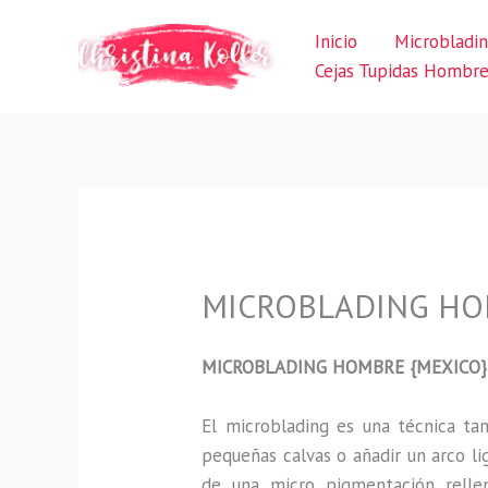
Ir
Inicio
Microbladi
al
Cejas Tupidas Hombr
contenido
MICROBLADING HOMB
MICROBLADING HOMBRE {MEXICO}
El microblading
es una técnica t
pequeñas calvas o añadir un arco li
de una micro pigmentación rellen