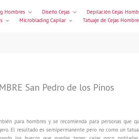
ng Hombres
Diseño Cejas
Depilación Cejas Homb
es
Microblading Capilar
Tatuaje de Cejas Hombre
RE San Pedro de los Pinos
ambién para hombres y se recomienda para personas que q
gero
.
El resultado es semipermanente pero no como un tatua
ando los huecos que puedas tener, cejas poco pobladas,