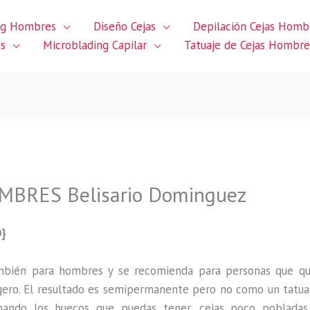
ng Hombres
Diseño Cejas
Depilación Cejas Homb
es
Microblading Capilar
Tatuaje de Cejas Hombre
BRES Belisario Dominguez
}
ambién para hombres y se recomienda para personas que q
gero
.
El resultado es semipermanente pero no como un tatua
ando los huecos que puedas tener, cejas poco pobladas,