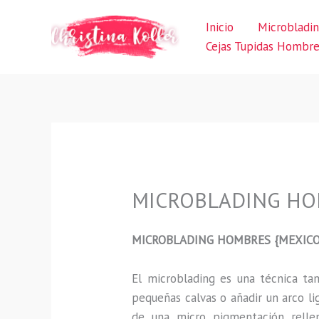
Ir
Inicio
Microbladi
al
Cejas Tupidas Hombr
contenido
MICROBLADING HOM
MICROBLADING HOMBRES {MEXICO
El microblading
es una técnica t
pequeñas calvas o añadir un arco li
de una micro pigmentación rellen