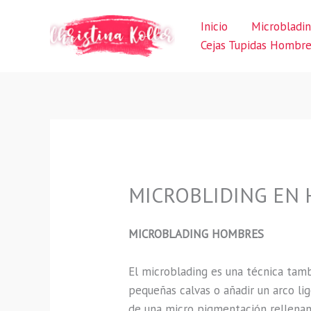
Ir
Inicio
Microbladi
al
Cejas Tupidas Hombr
contenido
MICROBLIDING EN H
MICROBLADING HOMBRES
El microblading
es una técnica tam
pequeñas calvas o añadir un arco li
de una micro pigmentación rellenan