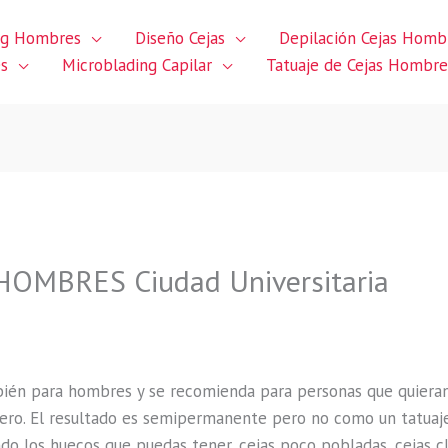
ng Hombres
Diseño Cejas
Depilación Cejas Homb
es
Microblading Capilar
Tatuaje de Cejas Hombre
OMBRES Ciudad Universitaria
bién para hombres y se recomienda para personas que quier
gero
.
El resultado es semipermanente pero no como un tatuaj
do los huecos que puedas tener, cejas poco pobladas, cejas c